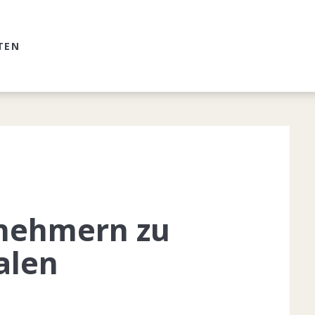
TEN
lnehmern zu
alen
z