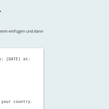
r
gramm einfügen und dann
: [DATE] at: 
your country.
