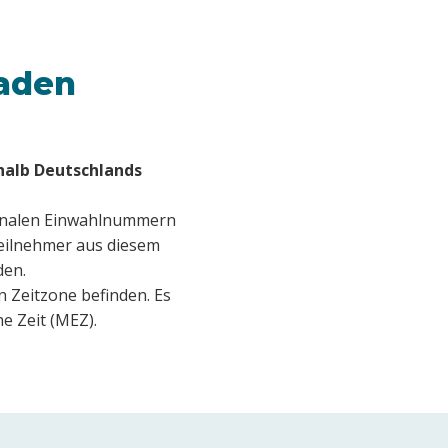
laden
halb Deutschlands
ionalen Einwahlnummern
Teilnehmer aus diesem
den.
n Zeitzone befinden. Es
e Zeit (MEZ).