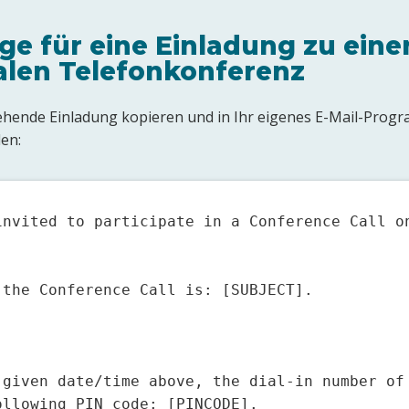
age für eine Einladung zu eine
alen Telefonkonferenz
ehende Einladung kopieren und in Ihr eigenes E-Mail-Pro
en:
invited to participate in a Conference Call on
the Conference Call is: [SUBJECT].

 given date/time above, the dial-in number of 
llowing PIN code: [PINCODE].
