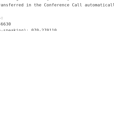
ransferred in the Conference Call automaticall
:

6630

-speaking): 070-270110

127127

8272

6066

099

32995

00-1750

00 alternative): 0900-2510251

 373 0999

00600

870

325510

 225-985726

 0843 373 0843
