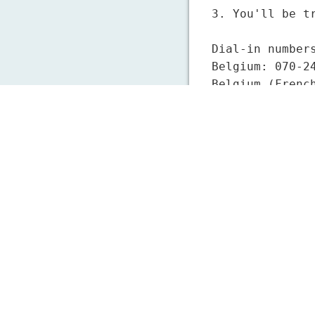
3. You'll be t
Dial-in numbers
Belgium: 070-24
Belgium (French
Germany: 01803-
France: 0821-61
Greece: 261-300
Hungary: 1-2344
Ireland: 1520-9
Netherlands: 09
Netherlands (09
Norway: +44 843
Austria: 0820-4
Poland: 22-2639
Slovakia: 02-33
Czech Republic:
United Kingdom: